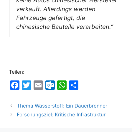
keine Autos chinesischer Hersteller
verkauft. Allerdings werden
Fahrzeuge gefertigt, die
chinesische Bauteile verarbeiten.”
Teilen:
F
T
E
O
W
T
a
w
m
ut
h
ei
c
itt
ai
lo
at
le
Thema Wasserstoff: Ein Dauerbrenner
e
er
l
o
s
n
Forschungsziel: Kritische Infrastruktur
b
k.
A