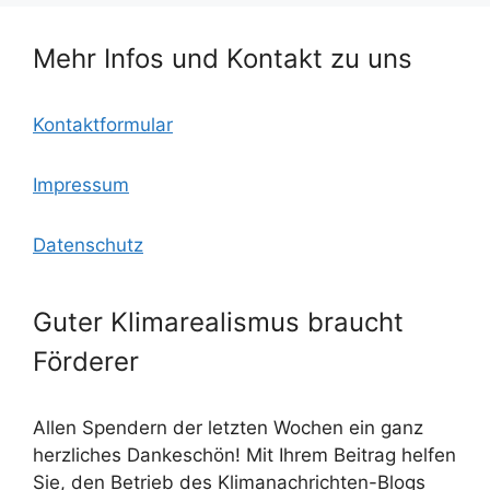
o
c
p
o
o
p
Mehr Infos und Kontakt zu uns
k
m
Kontaktformular
Impressum
Datenschutz
Guter Klimarealismus braucht
Förderer
Allen Spendern der letzten Wochen ein ganz
herzliches Dankeschön! Mit Ihrem Beitrag helfen
Sie, den Betrieb des Klimanachrichten-Blogs