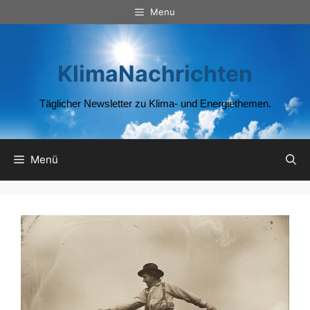
Zum
Menu
Inhalt
springen
KlimaNachrichten
Täglicher Newsletter zu Klima- und Energiethemen.
Menü