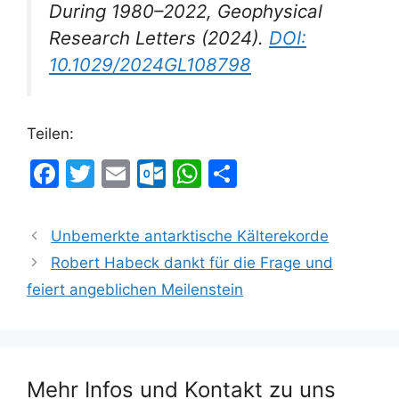
During 1980–2022,
Geophysical
Research Letters
(2024).
DOI:
10.1029/2024GL108798
Teilen:
F
T
E
O
W
T
a
w
m
ut
h
ei
c
itt
ai
lo
at
le
Unbemerkte antarktische Kälterekorde
e
er
l
o
s
n
Robert Habeck dankt für die Frage und
b
k.
A
feiert angeblichen Meilenstein
o
c
p
o
o
p
k
m
Mehr Infos und Kontakt zu uns