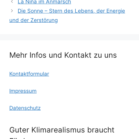
La Niña im Anmarsch
e
er
l
o
s
n
Die Sonne – Stern des Lebens, der Energie
b
k.
A
und der Zerstörung
o
c
p
o
o
p
k
m
Mehr Infos und Kontakt zu uns
Kontaktformular
Impressum
Datenschutz
Guter Klimarealismus braucht