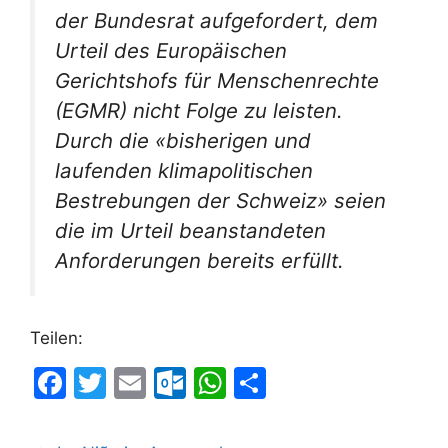
der Bundesrat aufgefordert, dem
Urteil des Europäischen
Gerichtshofs für Menschenrechte
(EGMR) nicht Folge zu leisten.
Durch die «bisherigen und
laufenden klimapolitischen
Bestrebungen der Schweiz» seien
die im Urteil beanstandeten
Anforderungen bereits erfüllt.
Teilen:
F
T
E
O
W
T
a
w
m
ut
h
ei
c
itt
ai
lo
at
le