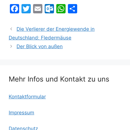
F
T
E
O
W
T
a
w
m
ut
h
ei
c
itt
ai
lo
at
le
Die Verlierer der Energiewende in
e
er
l
o
s
n
Deutschland: Fledermäuse
b
k.
A
Der Blick von außen
o
c
p
o
o
p
k
m
Mehr Infos und Kontakt zu uns
Kontaktformular
Impressum
Datenschutz