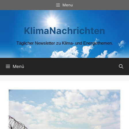
Zum
Menu
Inhalt
springen
KlimaNachrichten
Täglicher Newsletter zu Klima- und Energiethemen.
Menü