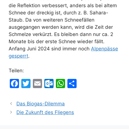
die Reflektion verbessert, anders als bei altem
Schnee der dreckig ist, durch z. B. Sahara-
Staub. Da von weiteren Schneefällen
ausgegangen werden kann, wird die Zeit der
Schmelze verkürzt. Es bleiben dann nur ca. 2
Monate bis der erste Schnee wieder fällt.
Anfang Juni 2024 sind immer noch
Alpenpässe
gesperrt
.
Teilen:
F
T
E
O
W
T
a
w
m
ut
h
ei
c
itt
ai
lo
at
le
Das Biogas-Dilemma
e
er
l
o
s
n
Die Zukunft des Fliegens
b
k.
A