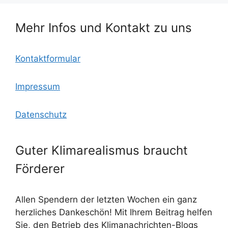
o
c
p
o
o
p
Mehr Infos und Kontakt zu uns
k
m
Kontaktformular
Impressum
Datenschutz
Guter Klimarealismus braucht
Förderer
Allen Spendern der letzten Wochen ein ganz
herzliches Dankeschön! Mit Ihrem Beitrag helfen
Sie, den Betrieb des Klimanachrichten-Blogs