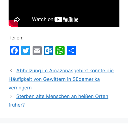
Teilen:
F
T
E
O
W
T
a
w
m
ut
h
ei
c
itt
ai
lo
at
le
Abholzung im Amazonasgebiet könnte die
e
er
l
o
s
n
Häufigkeit von Gewittern in Südamerika
b
k.
A
verringern
o
c
p
Sterben alte Menschen an heißen Orten
o
o
p
früher?
k
m