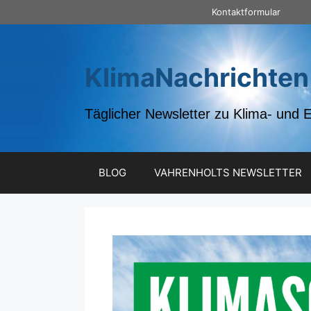
Zum
Kontaktformular
Inhalt
springen
KlimaNachrichten
Täglicher Newsletter zu Klima- und 
BLOG
VAHRENHOLTS NEWSLETTER