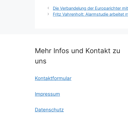
c
itt
ai
lo
at
le
Die Verbandelung der Europarichter m
Fritz Vahrenholt: Alarmstudie arbeitet m
e
er
l
o
s
n
b
k.
A
o
c
p
o
o
p
Mehr Infos und Kontakt zu
k
m
uns
Kontaktformular
Impressum
Datenschutz