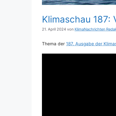
Klimaschau 187: 
21. April 2024
von
KlimaNachrichten Reda
Thema der
187. Ausgabe der Klim