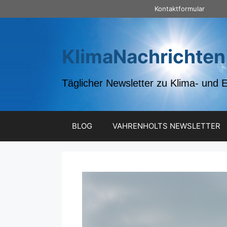
Zum
Kontaktformular
Inhalt
springen
KlimaNachrichten
Täglicher Newsletter zu Klima- und 
BLOG
VAHRENHOLTS NEWSLETTER