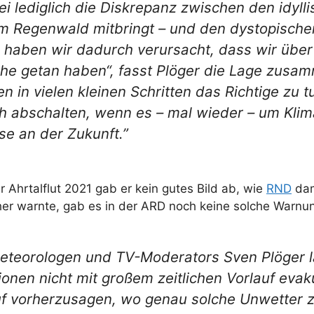
ei lediglich die Diskrepanz zwischen den idyll
 Regenwald mitbringt – und den dystopischen
e haben wir dadurch verursacht, dass wir über 
sche getan haben“, fasst Plöger die Lage zus
n in vielen kleinen Schritten das Richtige zu 
ch abschalten, wenn es – mal wieder – um Klim
se an der Zukunft.”
er Ahrtalflut 2021 gab er kein gutes Bild ab, wie
RND
dam
r warnte, gab es in der ARD noch keine solche Warnu
teorologen und TV-Moderators Sven Plöger l
onen nicht mit großem zeitlichen Vorlauf evaku
f vorherzusagen, wo genau solche Unwetter z