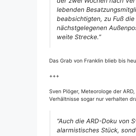
der zwei Wochen nach Verf
lebenden Besatzungsmitgl
beabsichtigten, zu Fuß di
nächstgelegenen Außenpost
weite Strecke.”
Das Grab von Franklin blieb bis he
+++
Sven Plöger, Meteorologe der ARD,
Verhältnisse sogar nur verhalten dr
“Auch die ARD-Doku von Sve
alarmistisches Stück, sond