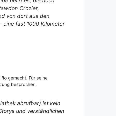
de heißt es, die noch
Rawdon Crozier,
nd von dort aus den
eine fast 1000 Kilometer
iño gemacht. Für seine
dung besprochen.
athek abrufbar) ist kein
Storys und verständlichen