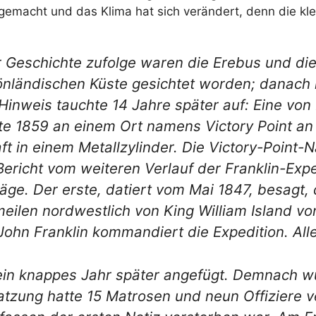
gemacht und das Klima hat sich verändert, denn die kle
r Geschichte zufolge waren die Erebus und die 
önländischen Küste gesichtet worden; danach
Hinweis tauchte 14 Jahre später auf: Eine von 
kte 1859 an einem Ort namens Victory Point an
ft in einem Metallzylinder. Die Victory-Point-N
Bericht vom weiteren Verlauf der Franklin-Ex
räge. Der erste, datiert vom Mai 1847, besagt, 
eilen nordwestlich von King William Island v
John Franklin kommandiert die Expedition. Alles
ein knappes Jahr später angefügt. Demnach wur
zung hatte 15 Matrosen und neun Offiziere ve