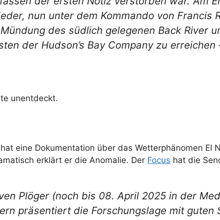
assen der ersten Notiz verstorben war. Am En
ieder, nun unter dem Kommando von Francis 
e Mündung des südlich gelegenen Back River u
en der Hudson’s Bay Company zu erreichen – 
ute unentdeckt.
 hat eine Dokumentation über das Wetterphänomen El N
amatisch erklärt er die Anomalie. Der
Focus
hat die Sen
n Plöger (noch bis 08. April 2025 in der Medi
ern präsentiert die Forschungslage mit guten 