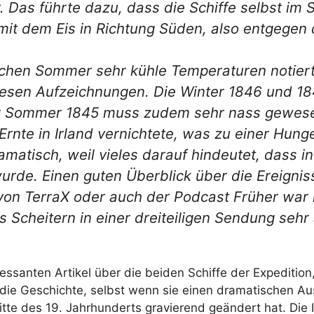
 Das führte dazu, dass die Schiffe selbst im
 mit dem Eis in Richtung Süden, also entgegen 
schen Sommer sehr kühle Temperaturen notiert
iesen Aufzeichnungen. Die Winter 1846 und 
er Sommer 1845 muss zudem sehr nass gewesen
 Ernte in Irland vernichtete, was zu einer Hun
amatisch, weil vieles darauf hindeutet, dass i
urde. Einen guten Überblick über die Ereigni
 von TerraX oder auch der Podcast Früher war
s Scheitern in einer dreiteiligen Sendung sehr
essanten Artikel über die beiden Schiffe der Expedition
t die Geschichte, selbst wenn sie einen dramatischen Au
Mitte des 19. Jahrhunderts gravierend geändert hat. Die 