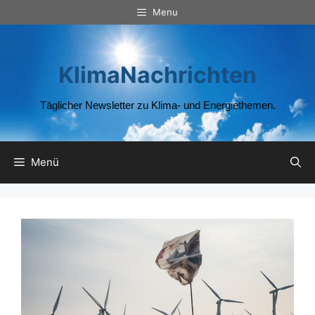
Zum
Menu
Inhalt
springen
KlimaNachrichten
Täglicher Newsletter zu Klima- und Energiethemen.
Menü