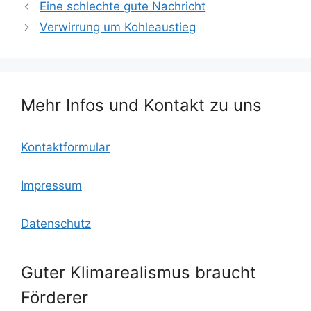
c
itt
ai
lo
at
le
Eine schlechte gute Nachricht
e
er
l
o
s
n
Verwirrung um Kohleaustieg
b
k.
A
o
c
p
o
o
p
Mehr Infos und Kontakt zu uns
k
m
Kontaktformular
Impressum
Datenschutz
Guter Klimarealismus braucht
Förderer