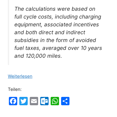
The calculations were based on
full cycle costs, including charging
equipment, associated incentives
and both direct and indirect
subsidies in the form of avoided
fuel taxes, averaged over 10 years
and 120,000 miles.
Weiterlesen
Teilen:
F
T
E
O
W
T
a
w
m
ut
h
ei