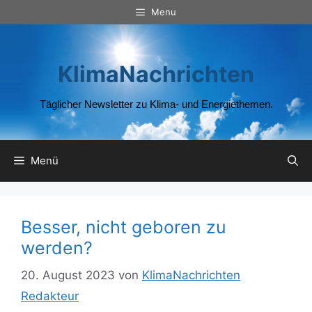
Zum
Menu
Inhalt
springen
KlimaNachrichten
Täglicher Newsletter zu Klima- und Energiethemen.
Menü
Besser, nicht geboren zu
werden?
20. August 2023
von
KlimaNachrichten
Redakteur