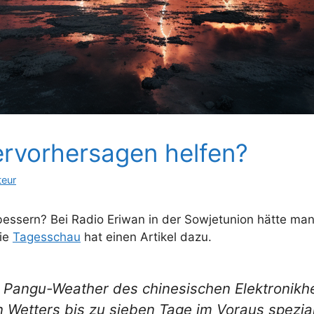
ervorhersagen helfen?
teur
essern? Bei Radio Eriwan in der Sowjetunion hätte man
Die
Tagesschau
hat einen Artikel dazu.
Pangu-Weather des chinesischen Elektronikher
 Wetters bis zu sieben Tage im Voraus spezia