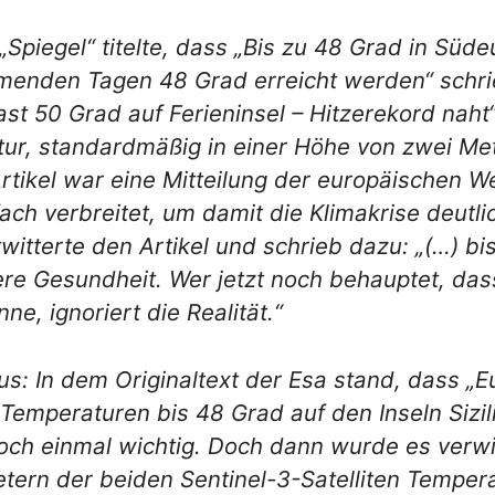
„Spiegel“ titelte, dass „Bis zu 48 Grad in Süd
mmenden Tagen 48 Grad erreicht werden“ schri
„Fast 50 Grad auf Ferieninsel – Hitzerekord nah
atur, standardmäßig in einer Höhe von zwei M
rtikel war eine Mitteilung der europäischen 
ach verbreitet, um damit die Klimakrise deutl
witterte den Artikel und schrieb dazu: „(…) bi
ere Gesundheit. Wer jetzt noch behauptet, da
ne, ignoriert die Realität.“
us: In dem Originaltext der Esa stand, dass „
Temperaturen bis 48 Grad auf den Inseln Sizili
och einmal wichtig. Doch dann wurde es verwi
etern der beiden Sentinel-3-Satelliten Tempe