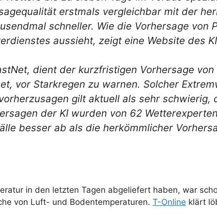
rsagequalität erstmals vergleichbar mit der 
tausendmal schneller. Wie die Vorhersage von
rdienstes aussieht, zeigt eine Website des KI
tNet, dient der kurzfristigen Vorhersage von 
et, vor Starkregen zu warnen. Solcher Extrem
herzusagen gilt aktuell als sehr schwierig, d
hersagen der KI wurden von 62 Wetterexperte
Fälle besser ab als die herkömmlicher Vorher
atur in den letzten Tagen abgeliefert haben, war scho
iche von Luft- und Bodentemperaturen.
T-Online
klärt l