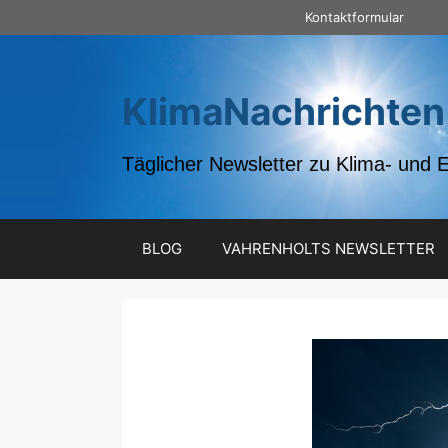
Zum
Kontaktformular
Inhalt
springen
KlimaNachrichten
Täglicher Newsletter zu Klima- und 
BLOG
VAHRENHOLTS NEWSLETTER