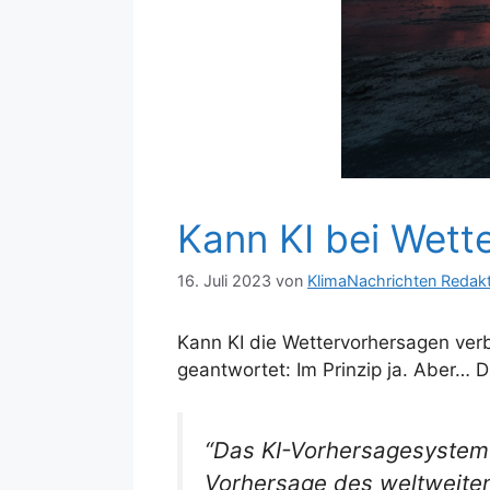
Kann KI bei Wett
16. Juli 2023
von
KlimaNachrichten Redak
Kann KI die Wettervorhersagen verb
geantwortet: Im Prinzip ja. Aber… 
“Das KI-Vorhersagesystem 
Vorhersage des weltweiten