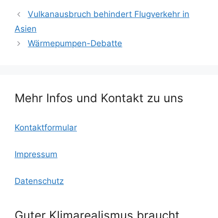
c
itt
ai
lo
at
le
Vulkanausbruch behindert Flugverkehr in
e
er
l
o
s
n
Asien
b
k.
A
Wärmepumpen-Debatte
o
c
p
o
o
p
k
m
Mehr Infos und Kontakt zu uns
Kontaktformular
Impressum
Datenschutz
Guter Klimarealismus braucht