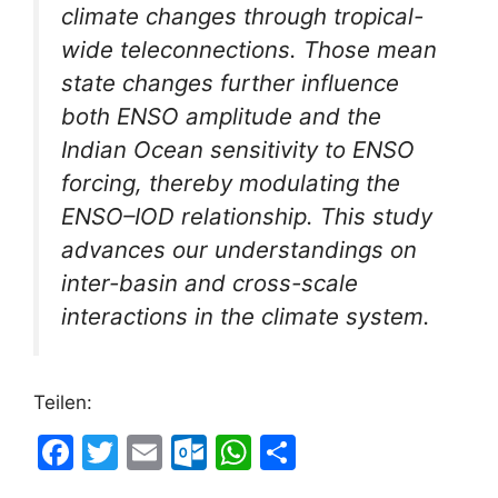
climate changes through tropical-
wide teleconnections. Those mean
state changes further influence
both ENSO amplitude and the
Indian Ocean sensitivity to ENSO
forcing, thereby modulating the
ENSO–IOD relationship. This study
advances our understandings on
inter-basin and cross-scale
interactions in the climate system.
Teilen:
F
T
E
O
W
T
a
w
m
ut
h
ei