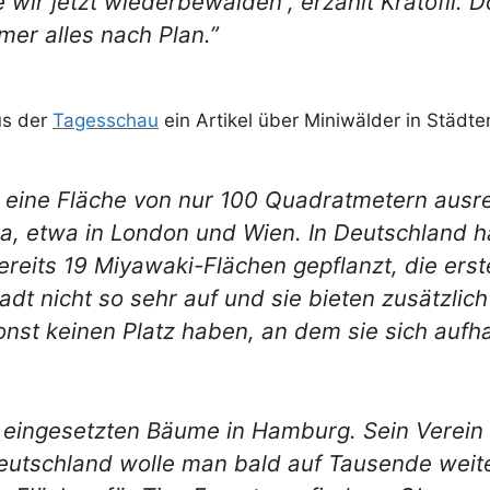
 wir jetzt wiederbewalden“, erzählt Kratofil. 
mmer alles nach Plan.”
us der
Tagesschau
ein Artikel über Miniwälder in Städte
e eine Fläche von nur 100 Quadratmetern ausrei
a, etwa in London und Wien. In Deutschland h
bereits 19 Miyawaki-Flächen gepflanzt, die erst
tadt nicht so sehr auf und sie bieten zusätzli
sonst keinen Platz haben, an dem sie sich aufh
ch eingesetzten Bäume in Hamburg. Sein Verein 
deutschland wolle man bald auf Tausende wei