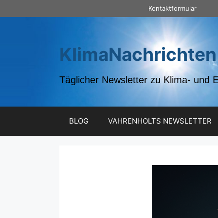
Zum
Kontaktformular
Inhalt
springen
KlimaNachrichten
Täglicher Newsletter zu Klima- und 
BLOG
VAHRENHOLTS NEWSLETTER