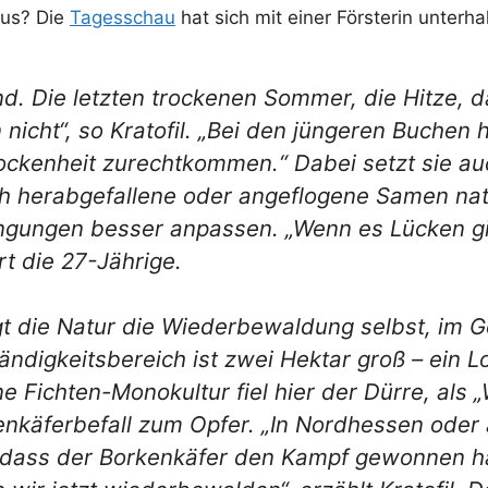
aus? Die
Tagesschau
hat sich mit einer Försterin unterha
nd. Die letzten trockenen Sommer, die Hitze, 
 nicht“, so Kratofil. „Bei den jüngeren Buchen
rockenheit zurechtkommen.“ Dabei setzt sie au
ch herabgefallene oder angeflogene Samen na
ngungen besser anpassen. „Wenn es Lücken gi
t die 27-Jährige.
igt die Natur die Wiederbewaldung selbst, im G
ständigkeitsbereich ist zwei Hektar groß – ein
ine Fichten-Monokultur fiel hier der Dürre, als
käferbefall zum Opfer. „In Nordhessen oder 
dass der Borkenkäfer den Kampf gewonnen hat