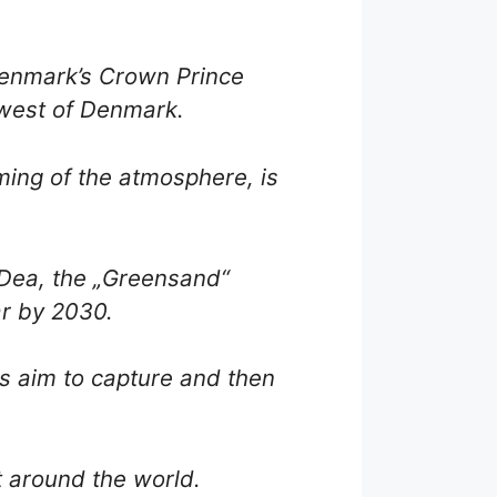
Denmark’s Crown Prince
 west of Denmark.
ming of the atmosphere, is
 Dea, the „Greensand“
ar by 2030.
ts aim to capture and then
t around the world.