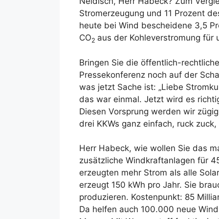
Neidisch, Herr Habeck? Zum Vergle
Stromerzeugung und 11 Prozent des 
heute bei Wind bescheidene 3,5 Pr
CO
aus der Kohleverstromung für u
2
Bringen Sie die öffentlich-rechtli
Pressekonferenz noch auf der Schal
was jetzt Sache ist: „Liebe Strom
das war einmal. Jetzt wird es richti
Diesen Vorsprung werden wir zügig
drei KKWs ganz einfach, ruck zuck,
Herr Habeck, wie wollen Sie das m
zusätzliche Windkraftanlagen für 45
erzeugten mehr Strom als alle Sol
erzeugt 150 kWh pro Jahr. Sie brau
produzieren. Kostenpunkt: 85 Millia
Da helfen auch 100.000 neue Windrä