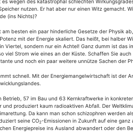
t es wegen des katastrophal schlechten Wirkungsgrades 
s Speicher nutzen. Er hat aber nur einen Witz gemacht. W
de (ins Nichts)?
t am besten ein paar hinderliche Gesetze der Physik ab,
Potenz mit der Energie skaliert. Das heißt, bei halber W
ein Viertel, sondern nur ein Achtel! Ganz dumm ist das
o viel Strom wie eines an der Küste. Schaffen Sie auch
ante und noch ein paar weitere unnütze Sachen der Ph
mmt schnell. Mit der Energiemangelwirtschaft ist der A
wicklungslandes.
n Betrieb, 57 im Bau und 63 Kernkraftwerke in konkrete
r und produziert kaum radioaktiven Abfall. Der Weltklima
imarettung. Da kann man schon schizophren werden als
duziert seine CO
-Emissionen in Zukunft auf eine ganz
2
schen Energiepreise ins Ausland abwandert oder den Be