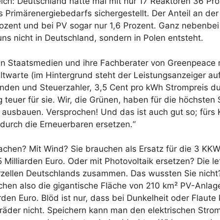
ich: Deutschland hatte mal mit nur 17 Reaktoren 36 Pr
Primärenergiebedarfs sichergestellt. Der Anteil an de
ozent und bei PV sogar nur 1,6 Prozent. Ganz nebenbei
ns nicht in Deutschland, sondern in Polen entsteht.
chen Staatsmedien und ihre Fachberater von Greenpeace
twarte (im Hintergrund steht der Leistungsanzeiger auf
kunden und Steuerzahler, 3,5 Cent pro kWh Strompreis 
g teuer für sie. Wir, die Grünen, haben für die höchsten
 ausbauen. Versprochen! Und das ist auch gut so; fürs
 durch die Erneuerbaren ersetzen.“
achen? Mit Wind? Sie brauchen als Ersatz für die 3 KK
 Milliarden Euro. Oder mit Photovoltaik ersetzen? Die l
arzellen Deutschlands zusammen. Das wussten Sie nich
chen also die gigantische Fläche von 210 km² PV-Anlag
rden Euro. Blöd ist nur, dass bei Dunkelheit oder Flaut
der nicht. Speichern kann man den elektrischen Strom 