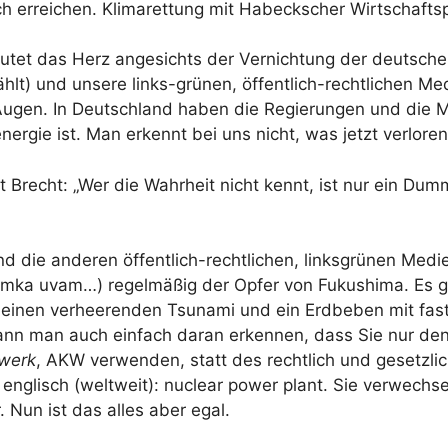
h erreichen. Klimarettung mit Habeckscher Wirtschaftspo
lutet das Herz angesichts der Vernichtung der deutsche
lt) und unsere links-grünen, öffentlich-rechtlichen M
 Augen. In Deutschland haben die Regierungen und die M
rgie ist. Man erkennt bei uns nicht, was jetzt verlore
 Brecht: „Wer die Wahrheit nicht kennt, ist nur ein Dum
d die anderen öffentlich-rechtlichen, linksgrünen Medie
lomka uvam…) regelmäßig der Opfer von Fukushima. Es g
b einen verheerenden Tsunami und ein Erdbeben mit fas
ann man auch einfach daran erkennen, dass Sie nur de
werk
, AKW verwenden, statt des rechtlich und gesetzlic
 englisch (weltweit): nuclear power plant. Sie verwechs
Nun ist das alles aber egal.