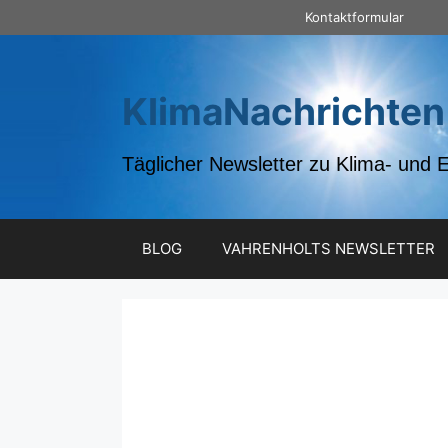
Zum
Kontaktformular
Inhalt
springen
KlimaNachrichten
Täglicher Newsletter zu Klima- und 
BLOG
VAHRENHOLTS NEWSLETTER