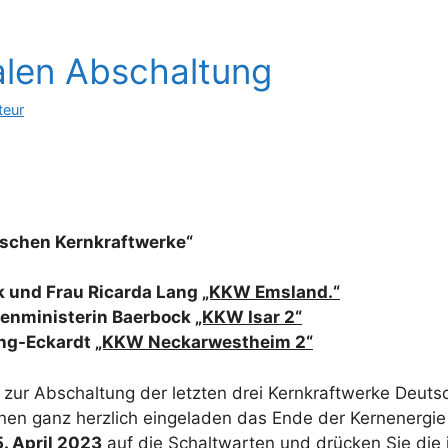
nalen Abschaltung
teur
tschen Kernkraftwerke“
k und Frau Ricarda Lang
„KKW Emsland.“
ßenministerin Baerbock
„KKW Isar 2“
ing-Eckardt
„KKW Neckarwestheim 2“
 zur Abschaltung der letzten drei Kernkraftwerke Deutsc
nen ganz herzlich eingeladen das Ende der Kernenergie
5. April 2023
auf die Schaltwarten und drücken Sie die 