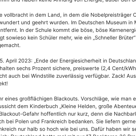
ie vollbracht in dem Land, in dem die Nobelpreisträger
bewundert und geehrt wurden. Im Deutschen Museum in 
ntfernt. In der Schule kommt die böse, böse Kernenergie
 sowieso kein Schüler mehr, wie ein „Schneller Brüter“ 
gemacht.
15. April 2023: „Ende der Energiesicherheit in Deutschl
halten sechs Prozent sichere, preiswerte (2,4 Cent/kW
ht auch bei Windstille zuverlässig verfügbar. Zack! Aus
ekt!
r eines großflächigen Blackouts. Vorschläge, wie man 
aussicht dem Kinderbuch „Kleine Helden, große Abenteu
Blackout-Gefahr hoffentlich nur kurz, denn die Nachbarl
ich bei Polen und Frankreich bedanken. Sie liefern gern
rankreich nur halb so hoch wie bei uns. Dafür haben wir