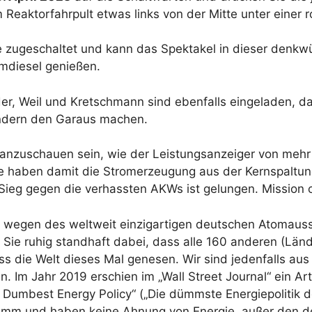
Reaktorfahrpult etwas links von der Mitte unter einer r
e zugeschaltet und kann das Spektakel in dieser denkw
omdiesel genießen.
der, Weil und Kretschmann sind ebenfalls eingeladen, d
ändern den Garaus machen.
ig anzuschauen sein, wie der Leistungsanzeiger von mehr
 Sie haben damit die Stromerzeugung aus der Kernspaltu
r Sieg gegen die verhassten AKWs ist gelungen. Mission
t wegen des weltweit einzigartigen deutschen Atomausst
 Sie ruhig standhaft dabei, dass alle 160 anderen (Länd
 die Welt dieses Mal genesen. Wir sind jedenfalls aus
 Im Jahr 2019 erschien im „Wall Street Journal“ ein Art
s Dumbest Energy Policy“ („Die dümmste Energiepolitik de
dumm und haben keine Ahnung von Energie, außer den 