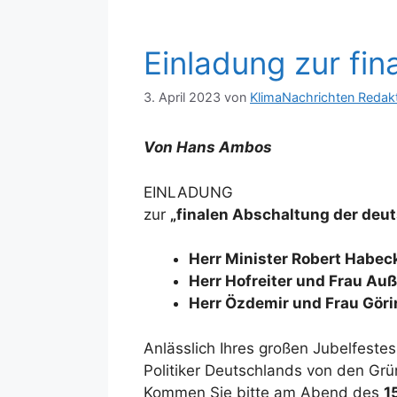
Einladung zur fi
3. April 2023
von
KlimaNachrichten Redak
Von Hans Ambos
EINLADUNG
zur
„finalen Abschaltung der deu
Herr Minister Robert Habec
Herr Hofreiter und Frau Au
Herr Özdemir und Frau Gör
Anlässlich Ihres großen Jubelfestes
Politiker Deutschlands von den Grü
Kommen Sie bitte am Abend des
1