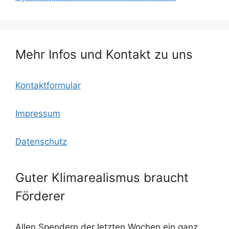
o
c
p
o
o
p
k
m
Mehr Infos und Kontakt zu uns
Kontaktformular
Impressum
Datenschutz
Guter Klimarealismus braucht
Förderer
Allen Spendern der letzten Wochen ein ganz