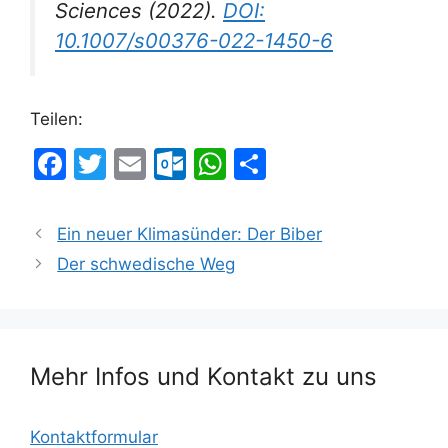
Sciences
(2022).
DOI:
10.1007/s00376-022-1450-6
Teilen:
F
T
E
O
W
T
a
w
m
ut
h
ei
c
itt
ai
lo
at
le
Ein neuer Klimasünder: Der Biber
e
er
l
o
s
n
Der schwedische Weg
b
k.
A
o
c
p
o
o
p
Mehr Infos und Kontakt zu uns
k
m
Kontaktformular