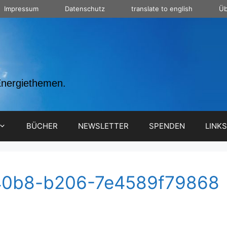
Impressum
Datenschutz
translate to english
Üb
Energiethemen.
BÜCHER
NEWSLETTER
SPENDEN
LINKS
40b8-b206-7e4589f79868