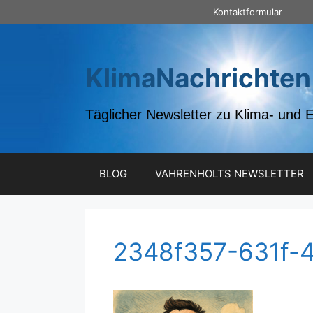
Zum
Kontaktformular
Inhalt
springen
KlimaNachrichten
Täglicher Newsletter zu Klima- und 
BLOG
VAHRENHOLTS NEWSLETTER
2348f357-631f-