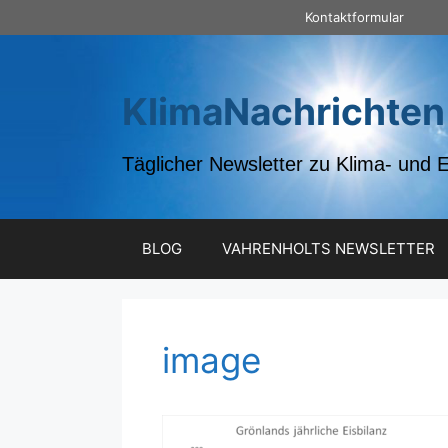
Zum
Kontaktformular
Inhalt
springen
KlimaNachrichten
Täglicher Newsletter zu Klima- und 
BLOG
VAHRENHOLTS NEWSLETTER
image