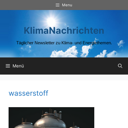
Zum
Menu
Inhalt
springen
KlimaNachrichten
Täglicher Newsletter zu Klima- und Energiethemen.
Menü
wasserstoff