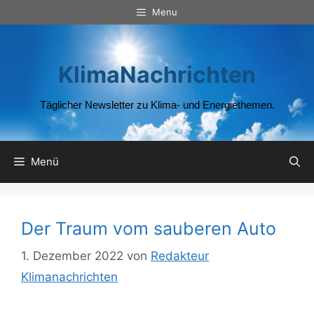
Zum
Menu
Inhalt
springen
KlimaNachrichten
Täglicher Newsletter zu Klima- und Energiethemen.
Menü
Der Traum vom sauberen Auto
1. Dezember 2022
von
Redakteur
Klimanachrichten