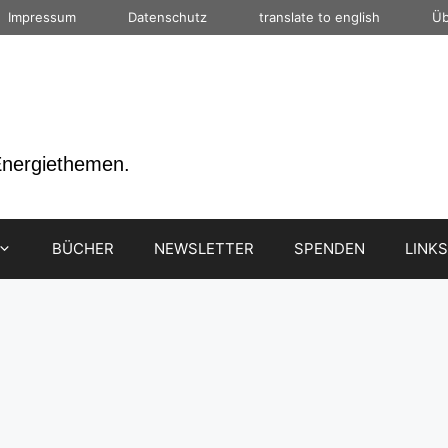
Impressum
Datenschutz
translate to english
Üb
Energiethemen.
BÜCHER
NEWSLETTER
SPENDEN
LINKS
ionen sind entscheidend, 
Wasserstoff zu maximieren
akteur